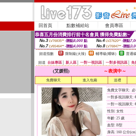
回首頁
點數補給站
會員專區
恭喜五月份消費排行前十名會員 獲得免費點數~
No.3
No.4
-贈點
8,000
點
-贈點
7,0
LV76835**
LV27620**
No.7
No.8
-贈點
4,000
點
-贈點
3,
LV65464**
LV76847**
頻道指數
限制級(火辣)
輔導級(曖昧)
普通級
頻道
台妹專區
│
新人區
│
一對一視訊區
│
一對多視訊區
│
免
(艾媛熙)
～表演中～
免費聊天
進入包廂
送禮
免費文字聊天: 
一對多視訊聊天: 每
一對一視訊聊天: 每
性別: 女性
年齡: 25 歲
血型: B型
身高: 160 公分(cm