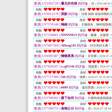
會員[ LV5393729 ]
臺北的色狼
的評論：
頂
( 2026-08-02 
相貌
身材
會員[ LV3013178 ]
莫默
的評論：
活潑 熱情 很放得開的主
相貌
身材
會員[ LV7378149 ]
梅綠
的評論：
主播很色，胸和屁股都
相貌
身材
會員[ LV7336881 ]
NNNNNEO
的評論：
騷爆，全服第
相貌
身材
會員[ LV7647504 ]
AHong102
的評論：
好完美的主播！
相貌
身材
會員[ LV6595387 ]
懶懶累累
的評論：
非常棒
( 2026-07-3
相貌
身材
會員[ LV7626547 ]
ccq05146
的評論：
我超愛
( 2026-07-3
相貌
身材
會員[ LV7717560 ]
Sili
的評論：
很棒
( 2026-07-29 16:49:5
相貌
身材
會員[ LV7428741 ]
6089
的評論：
值回票價
( 2026-07-29 0
相貌
身材
會員[ LV5708382 ]
腋下如何
的評論：
什麼時候讓我舔舔
相貌
身材
會員[ LV7186755 ]
食物公分
的評論：
頂
( 2026-07-28 04: