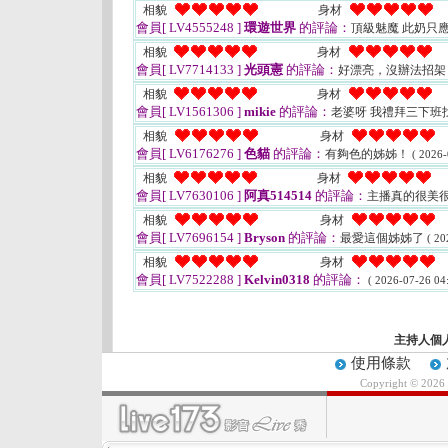
相貌
身材
會員[ LV4555248 ]
環遊世界
的評論：
頂級魅魔 此奶只
相貌
身材
會員[ LV7714133 ]
光頭憲
的評論：
好漂亮，沒辦法招架
相貌
身材
會員[ LV1561306 ]
mikie
的評論：
老婆呀 我禮拜三下班
相貌
身材
會員[ LV6176276 ]
色貓
的評論：
有夠色的姊姊！
( 2026-
相貌
身材
會員[ LV7630106 ]
阿真514514
的評論：
主播真的很美
相貌
身材
會員[ LV7696154 ]
Bryson
的評論：
最愛這個姊姊了
( 20
相貌
身材
會員[ LV7522288 ]
Kelvin0318
的評論：
( 2026-07-26 04:
主持人個
使用條款
Copyright © 2026