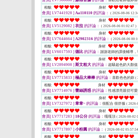
喜歡陪著妳做妳
相貌
身材
會員[ LV7441928 ]
Aa110110
的評論：
( 2026-08-06 12:34
相貌
身材
會員[ LV5129082 ]
衣拉
的評論：
( 2026-08-06 01:02:47 )
相貌
身材
會員[ LV7644664 ]
A2902316
的評論：
( 2026-08-06 00:1
相貌
身材
會員[ LV6017593 ]
德比
的評論：
謝謝老師的課後輔導，
相貌
身材
會員[ LV2894908 ]
斯文粗大
的評論：
超騷超色奶大顏
相貌
身材
會員[ LV7715833 ]
極品大棒棒
的評論：
喜歡色色的妳
(
相貌
身材
會員[ LV7714976 ]
蕾絲誘惑
的評論：
性感漂亮親切可愛
相貌
身材
會員[ LV7327972 ]
韋韋~
的評論：
很配合 很舒服
( 2026-
相貌
身材
會員[ LV7717283 ]
18公分
的評論：
嘎嘎頂
( 2026-08-02 0
相貌
身材
會員[ LV7717897 ]
小粉圓
的評論：
( 2026-08-02 05:57:54
相貌
身材