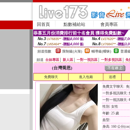
回首頁
點數補給站
會員專區
恭喜五月份消費排行前十名會員 獲得免費點數~
No.3
No.4
-贈點
8,000
點
-贈點
7,0
LV76835**
LV27620**
No.7
No.8
-贈點
4,000
點
-贈點
3,
LV65464**
LV76847**
頻道指數
限制級(火辣)
輔導級(曖昧)
普通級
頻道
台妹專區
│
新人區
│
一對一視訊區
│
一對多視訊區
│
免
(台灣喬恩)
免費聊天
進入包廂
送禮
免費文字聊天: 
一對多視訊聊天:
一對一視訊聊天: 每
性別: 女性
年齡: 25 歲
血型:
身高: 160 公分(cm