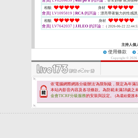
會員[ LV6209839 ]
will po li
的評論：
非常好聊 表演很
相貌
身材
會員[ LV1095819 ]
RCA
的評論：
漂亮帶著魅力的性感
相貌
身材
會員[ LV7642037 ]
JJLEO
的評論：
( 2026-06-22 22:44:5
主持人個
使用條款
Copyright © 2026
依'電腦網際網路分級辦法'為限制級，限定為年滿
1
本站內影音內容及各項條款。為防範未滿
18
歲之
金會TICRF分級服務
的安裝與設定。
(為還給愛護
.
.
.
.
.
.
.
.
.
.
.
.
.
.
.
.
.
.
.
.
.
.
.
.
.
.
.
.
.
.
.
.
.
.
.
.
.
.
.
.
.
.
.
.
.
.
.
.
.
.
.
.
.
.
.
.
.
.
.
.
.
.
.
.
.
.
.
.
.
.
.
.
.
.
.