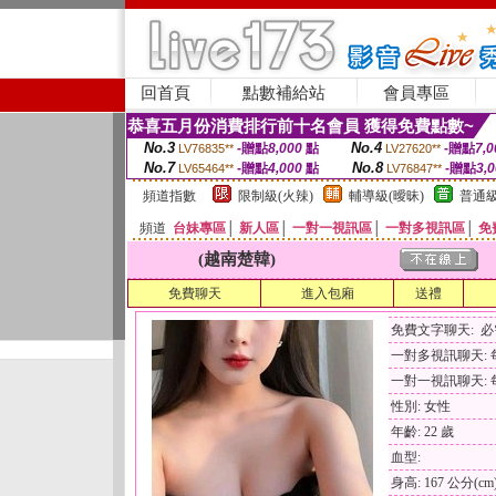
回首頁
點數補給站
會員專區
恭喜五月份消費排行前十名會員 獲得免費點數~
No.3
No.4
-贈點
8,000
點
-贈點
7,0
LV76835**
LV27620**
No.7
No.8
-贈點
4,000
點
-贈點
3,
LV65464**
LV76847**
頻道指數
限制級(火辣)
輔導級(曖昧)
普通級
頻道
台妹專區
│
新人區
│
一對一視訊區
│
一對多視訊區
│
免
(越南楚韓)
免費聊天
進入包廂
送禮
免費文字聊天: 
一對多視訊聊天: 每
一對一視訊聊天: 每
性別: 女性
年齡: 22 歲
血型:
身高: 167 公分(cm