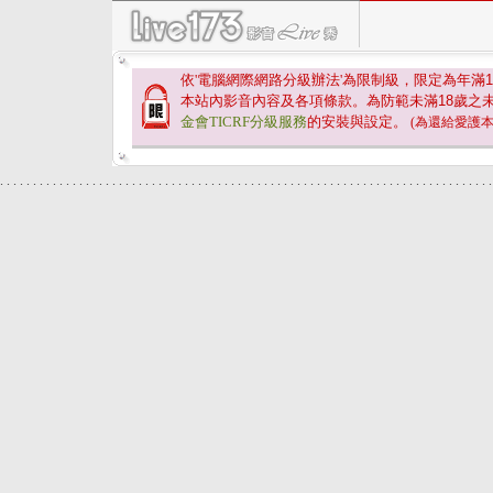
依'電腦網際網路分級辦法'為限制級，限定為年滿
1
本站內影音內容及各項條款。為防範未滿
18
歲之
金會TICRF分級服務
的安裝與設定。
(為還給愛護
.
.
.
.
.
.
.
.
.
.
.
.
.
.
.
.
.
.
.
.
.
.
.
.
.
.
.
.
.
.
.
.
.
.
.
.
.
.
.
.
.
.
.
.
.
.
.
.
.
.
.
.
.
.
.
.
.
.
.
.
.
.
.
.
.
.
.
.
.
.
.
.
.
.
.