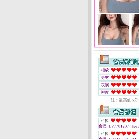
相貌
身材
表演
態度
註﹕最高值 5分
相貌
會員[ LV7701237 ]
Kot
相貌