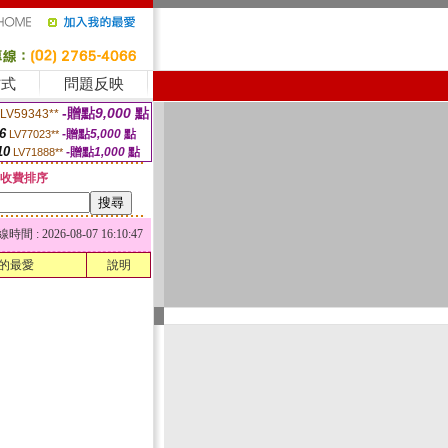
方式
問題反映
-贈點
9,000
點
LV59343**
6
-贈點
5,000
點
LV77023**
10
-贈點
1,000
點
LV71888**
收費排序
 : 2026-08-07 16:10:47
的最愛
說明