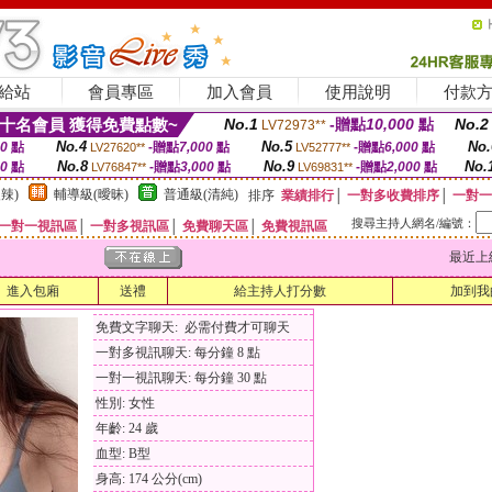
給站
會員專區
加入會員
使用說明
付款
十名會員 獲得免費點數~
No.1
-贈點
10,000
點
No.2
LV72973**
No.4
No.5
No.
00
點
-贈點
7,000
點
-贈點
6,000
點
LV27620**
LV52777**
No.8
No.9
No.
00
點
-贈點
3,000
點
-贈點
2,000
點
LV76847**
LV69831**
辣)
輔導級(曖昧)
普通級(清純)
排序
業績排行
│
一對多收費排序
│
一對一
搜尋主持人網名/編號：
一對一視訊區
│
一對多視訊區
│
免費聊天區
│
免費視訊區
最近上線時間
進入包廂
送禮
給主持人打分數
加到我
免費文字聊天: 必需付費才可聊天
一對多視訊聊天: 每分鐘 8 點
一對一視訊聊天: 每分鐘 30 點
性別: 女性
年齡: 24 歲
血型: B型
身高: 174 公分(cm)