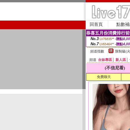
回首頁
點數補
恭喜五月份消費排行前
No.3
-贈點
8,0
LV76835**
No.7
-贈點
4,0
LV65464**
頻道指數
限制級(火
頻道
台妹專區
│
新人區
│
(不信尼看)
免費聊天