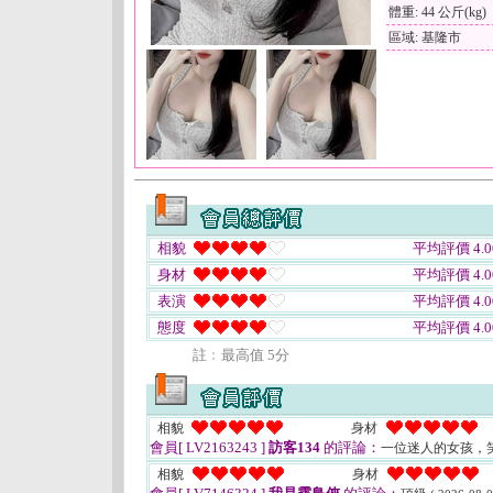
體重: 44 公斤(kg)
區域: 基隆市
相貌
平均評價 4.0
身材
平均評價 4.0
表演
平均評價 4.0
態度
平均評價 4.0
註﹕最高值 5分
相貌
身材
會員[ LV2163243 ]
訪客134
的評論：
一位迷人的女孩，
相貌
身材