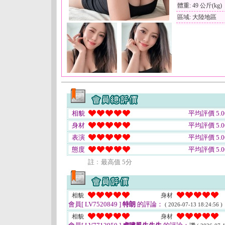
體重: 49 公斤(kg)
區域: 大陸地區
相貌
平均評價 5.0
身材
平均評價 5.0
表演
平均評價 5.0
態度
平均評價 5.0
註﹕最高值 5分
相貌
身材
會員[ LV7520849 ]
特朗
的評論：
( 2026-07-13 18:24:56 )
相貌
身材