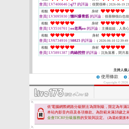
會員[ LV7406646 ]
q77
的評論：
很贊很棒
( 2026-06-19 23
相貌
身材
會員[ LV3095930 ]
懶叫爆青筋
的評論：
很善聊很白也
相貌
身材
會員[ LV3516761 ]
oo老馬oo
的評論：
主播姐姐，人美
相貌
身材
會員[ LV6734916 ]
S0825
的評論：
( 2026-06-10 12:39:49 
相貌
身材
會員[ LV5891387 ]
肉絲控控
的評論：
沉魚落雁，閉月
主持人個
使用條款
Copyright © 2026
依'電腦網際網路分級辦法'為限制級，限定為年滿
1
本站內影音內容及各項條款。為防範未滿
18
歲之
金會TICRF分級服務
的安裝與設定。
(為還給愛護