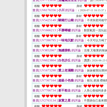
會員[ LV7713950 ]
虎嘯風生生生
的評論：
讚
( 2026-07-1
相貌
身材
會員[ LV6176356 ]
小川
的評論：
( 2026-07-11 16:15:37 )
相貌
身材
會員[ LV5425149 ]
騎豬打山豬
的評論：
不求與君同相
相貌
身材
會員[ LV1666213 ]
不勝唏噓
的評論：
顏質氣質一流玩起
相貌
身材
會員[ LV7396795 ]
一味地沉默
的評論：
今天可以力竭
相貌
身材
會員[ LV3852067 ]
無縫接軌
的評論：
活潑.又敬業的辣
相貌
身材
會員[ LV6023804 ]
白色沙丘
的評論：
讚讚
( 2026-06-23 0
相貌
身材
會員[ LV1673298 ]
愛上老濕雞
的評論：
妹妹被我玩壞
相貌
身材
會員[ LV7367164 ]
超級小色狼
的評論：
敢玩 易濕 禮物
相貌
身材
會員[ LV7706734 ]
射不粗去
的評論：
人美心善福利多
相貌
身材
會員[ LV2763134 ]
寂寞之星
的評論：
不墨跡自己進來
相貌
身材