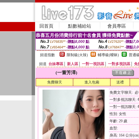
回首頁
點數補給站
會員專區
恭喜五月份消費排行前十名會員 獲得免費點數~
No.3
No.4
-贈點
8,000
點
-贈點
7,0
LV76835**
LV27620**
No.7
No.8
-贈點
4,000
點
-贈點
3,
LV65464**
LV76847**
頻道指數
限制級(火辣)
輔導級(曖昧)
普通級
頻道
台妹專區
│
新人區
│
一對一視訊區
│
一對多視訊區
│
免
(一嘗芳澤)
免費聊天
進入包廂
送禮
免費文字聊天: 
一對多視訊聊天: 每
一對一視訊聊天: 每
性別: 女性
年齡: 29 歲
血型:
身高: 164 公分(cm