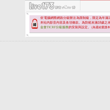
依'電腦網際網路分級辦法'為限制級，限定為年滿
1
本站內影音內容及各項條款。為防範未滿
18
歲之
金會TICRF分級服務
的安裝與設定。
(為還給愛護
.
.
.
.
.
.
.
.
.
.
.
.
.
.
.
.
.
.
.
.
.
.
.
.
.
.
.
.
.
.
.
.
.
.
.
.
.
.
.
.
.
.
.
.
.
.
.
.
.
.
.
.
.
.
.
.
.
.
.
.
.
.
.
.
.
.
.
.
.
.
.
.
.
.
.