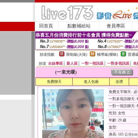
回首頁
點數補給站
會員專區
恭喜五月份消費排行前十名會員 獲得免費點數~
No.3
No.4
-贈點
8,000
點
-贈點
7,0
LV76835**
LV27620**
No.7
No.8
-贈點
4,000
點
-贈點
3,
LV65464**
LV76847**
頻道指數
限制級(火辣)
輔導級(曖昧)
普通級
頻道
台妹專區
│
新人區
│
一對一視訊區
│
一對多視訊區
│
免
(一束光嗄)
免費聊天
進入包廂
送禮
免費文字聊天: 
一對多視訊聊天: 每
一對一視訊聊天: 每
性別: 女性
年齡: 29 歲
血型:
身高: 165 公分(cm