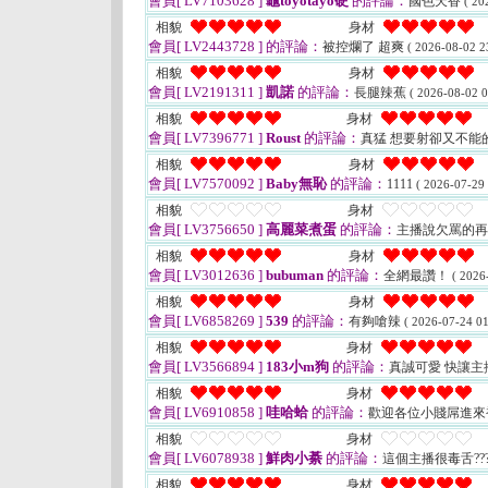
會員[ LV7103628 ]
龜toyotayo硬
的評論：
國色天香
( 20
相貌
身材
會員[ LV2443728 ]
的評論：
被控爛了 超爽
( 2026-08-02 2
相貌
身材
會員[ LV2191311 ]
凱諾
的評論：
長腿辣蕉
( 2026-08-02 0
相貌
身材
會員[ LV7396771 ]
Roust
的評論：
真猛 想要射卻又不能
相貌
身材
會員[ LV7570092 ]
Baby無恥
的評論：
1111
( 2026-07-29 
相貌
身材
會員[ LV3756650 ]
高麗菜煮蛋
的評論：
主播說欠罵的再
相貌
身材
會員[ LV3012636 ]
bubuman
的評論：
全網最讚！
( 2026
相貌
身材
會員[ LV6858269 ]
539
的評論：
有夠嗆辣
( 2026-07-24 01
相貌
身材
會員[ LV3566894 ]
183小m狗
的評論：
真誠可愛 快讓
相貌
身材
會員[ LV6910858 ]
哇哈蛤
的評論：
歡迎各位小賤屌進
相貌
身材
會員[ LV6078938 ]
鮮肉小綦
的評論：
這個主播很毒舌???
相貌
身材