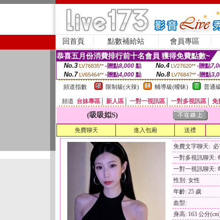
回首頁
點數補給站
會員專區
恭喜五月份消費排行前十名會員 獲得免費點數~
No.3
No.4
-贈點
8,000
點
-贈點
7,0
LV76835**
LV27620**
No.7
No.8
-贈點
4,000
點
-贈點
3,
LV65464**
LV76847**
頻道指數
限制級(火辣)
輔導級(曖昧)
普通級
頻道
台妹專區
│
新人區
│
一對一視訊區
│
一對多視訊區
│
免
(吸吸姒S)
免費聊天
進入包廂
送禮
免費文字聊天: 
一對多視訊聊天: 每
一對一視訊聊天: 每
性別: 女性
年齡: 25 歲
血型:
身高: 163 公分(cm