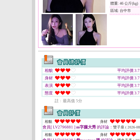
體重: 46 公斤(kg)
區域: 台中市
相貌
平均評價 3.7
身材
平均評價 3.7
表演
平均評價 3.7
態度
平均評價 3.7
註﹕最高值 5分
相貌
身材
會員[ LV2796881 ]
m字腿大秀
的評論：
雙子座
( 2026-08
相貌
身材