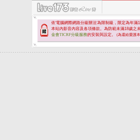
依'電腦網際網路分級辦法'為限制級，限定為年滿
1
本站內影音內容及各項條款。為防範未滿
18
歲之
金會TICRF分級服務
的安裝與設定。
(為還給愛護
.
.
.
.
.
.
.
.
.
.
.
.
.
.
.
.
.
.
.
.
.
.
.
.
.
.
.
.
.
.
.
.
.
.
.
.
.
.
.
.
.
.
.
.
.
.
.
.
.
.
.
.
.
.
.
.
.
.
.
.
.
.
.
.
.
.
.
.
.
.
.
.
.
.
.