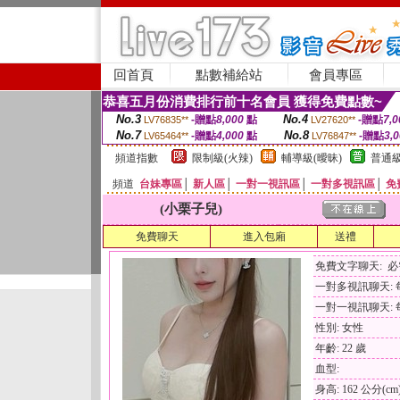
回首頁
點數補給站
會員專區
恭喜五月份消費排行前十名會員 獲得免費點數~
No.3
No.4
-贈點
8,000
點
-贈點
7,0
LV76835**
LV27620**
No.7
No.8
-贈點
4,000
點
-贈點
3,
LV65464**
LV76847**
頻道指數
限制級(火辣)
輔導級(曖昧)
普通級
頻道
台妹專區
│
新人區
│
一對一視訊區
│
一對多視訊區
│
免
(小栗子兒)
免費聊天
進入包廂
送禮
免費文字聊天: 
一對多視訊聊天: 每
一對一視訊聊天: 每
性別: 女性
年齡: 22 歲
血型:
身高: 162 公分(cm