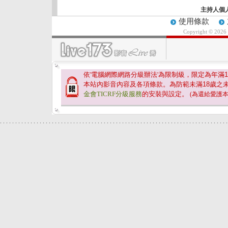
主持人個
使用條款
Copyright © 2026
依'電腦網際網路分級辦法'為限制級，限定為年滿
1
本站內影音內容及各項條款。為防範未滿
18
歲之
金會TICRF分級服務
的安裝與設定。
(為還給愛護
.
.
.
.
.
.
.
.
.
.
.
.
.
.
.
.
.
.
.
.
.
.
.
.
.
.
.
.
.
.
.
.
.
.
.
.
.
.
.
.
.
.
.
.
.
.
.
.
.
.
.
.
.
.
.
.
.
.
.
.
.
.
.
.
.
.
.
.
.
.
.
.
.
.
.