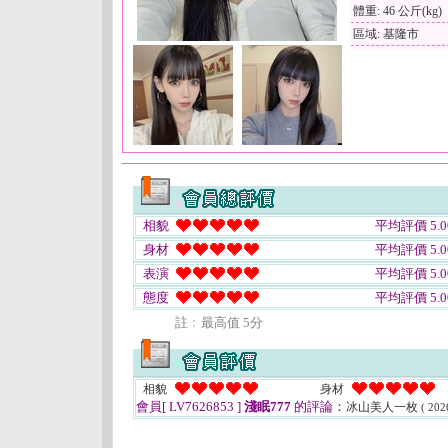
體重: 46 公斤(kg)
區域: 基隆市
相貌
平均評價 5.0
身材
平均評價 5.0
表演
平均評價 5.0
態度
平均評價 5.0
註﹕最高值 5分
相貌
身材
會員[ LV7626853 ]
淺眠777
的評論：
冰山美人一枚
( 202