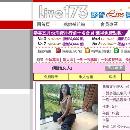
回首頁
點數補給站
會員專區
恭喜五月份消費排行前十名會員 獲得免費點數~
No.3
No.4
-贈點
8,000
點
-贈點
7,0
LV76835**
LV27620**
No.7
No.8
-贈點
4,000
點
-贈點
3,
LV65464**
LV76847**
頻道指數
限制級(火辣)
輔導級(曖昧)
普通級
頻道
台妹專區
│
新人區
│
一對一視訊區
│
一對多視訊區
│
免
(離婚女人)
免費聊天
進入包廂
送禮
免費文字聊天: 
一對多視訊聊天: 每
一對一視訊聊天: 每
性別: 女性
年齡: 35 歲
血型:
身高: 164 公分(cm