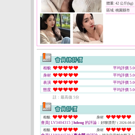
體重: 42 公斤(kg)
區域: 桃園縣市
相貌
平均評價 5.0
身材
平均評價 5.0
表演
平均評價 5.0
態度
平均評價 5.0
註﹕最高值 5分
相貌
身材
會員[ LV3404315 ]
hdoug
的評論：
好聊漂亮!
( 2026-08-0
相貌
身材