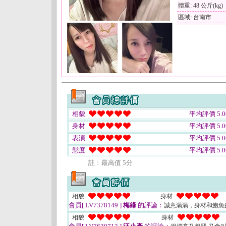
體重: 48 公斤(kg)
區域: 台南市
相貌
平均評價 5.0
身材
平均評價 5.0
表演
平均評價 5.0
態度
平均評價 5.0
註﹕最高值 5分
相貌
身材
會員[ LV7378149 ]
梅綠
的評論：
誠意滿滿，身材和鮑魚
相貌
身材