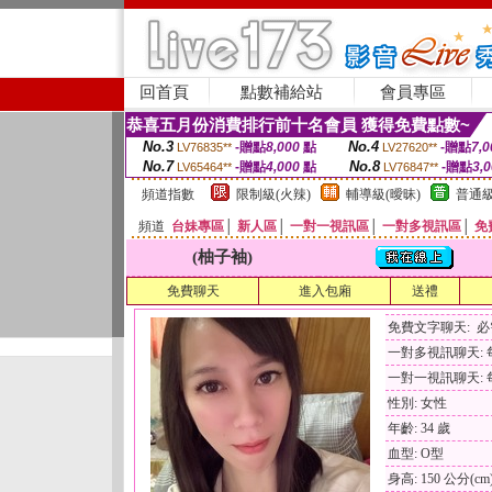
回首頁
點數補給站
會員專區
恭喜五月份消費排行前十名會員 獲得免費點數~
No.3
No.4
-贈點
8,000
點
-贈點
7,0
LV76835**
LV27620**
No.7
No.8
-贈點
4,000
點
-贈點
3,
LV65464**
LV76847**
頻道指數
限制級(火辣)
輔導級(曖昧)
普通級
頻道
台妹專區
│
新人區
│
一對一視訊區
│
一對多視訊區
│
免
(柚子袖)
免費聊天
進入包廂
送禮
免費文字聊天: 
一對多視訊聊天: 每
一對一視訊聊天: 每
性別: 女性
年齡: 34 歲
血型: O型
身高: 150 公分(cm