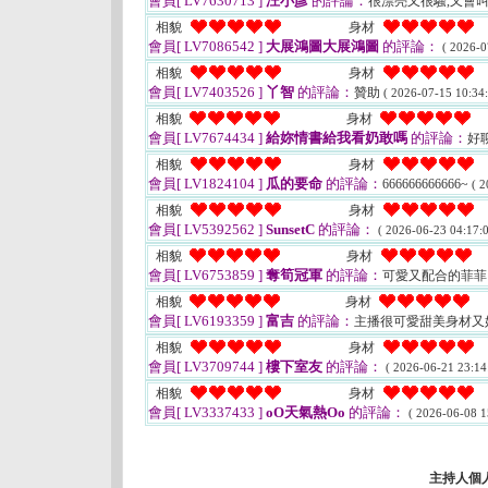
會員[ LV7630713 ]
汪小彥
的評論：
很漂亮又很騷,又會
相貌
身材
會員[ LV7086542 ]
大展鴻圖大展鴻圖
的評論：
( 2026-0
相貌
身材
會員[ LV7403526 ]
丫智
的評論：
贊助
( 2026-07-15 10:34:
相貌
身材
會員[ LV7674434 ]
給妳情書給我看奶敢嗎
的評論：
好
相貌
身材
會員[ LV1824104 ]
瓜的要命
的評論：
666666666666~
( 2
相貌
身材
會員[ LV5392562 ]
SunsetC
的評論：
( 2026-06-23 04:17:0
相貌
身材
會員[ LV6753859 ]
奪筍冠軍
的評論：
可愛又配合的菲
相貌
身材
會員[ LV6193359 ]
富吉
的評論：
主播很可愛甜美身材又
相貌
身材
會員[ LV3709744 ]
樓下室友
的評論：
( 2026-06-21 23:14
相貌
身材
會員[ LV3337433 ]
oO天氣熱Oo
的評論：
( 2026-06-08 1
主持人個