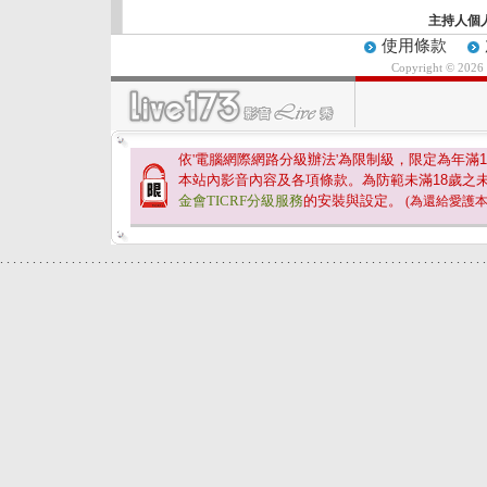
主持人個
使用條款
Copyright © 2026
依'電腦網際網路分級辦法'為限制級，限定為年滿
1
本站內影音內容及各項條款。為防範未滿
18
歲之
金會TICRF分級服務
的安裝與設定。
(為還給愛護
.
.
.
.
.
.
.
.
.
.
.
.
.
.
.
.
.
.
.
.
.
.
.
.
.
.
.
.
.
.
.
.
.
.
.
.
.
.
.
.
.
.
.
.
.
.
.
.
.
.
.
.
.
.
.
.
.
.
.
.
.
.
.
.
.
.
.
.
.
.
.
.
.
.
.