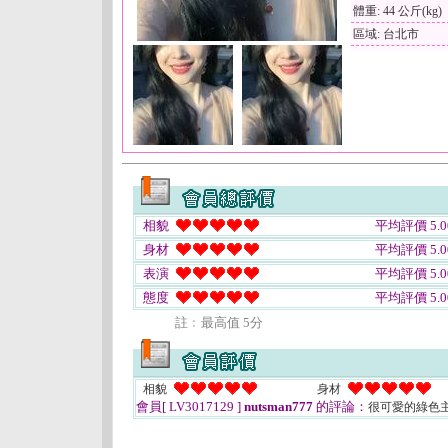
體重: 44 公斤(kg)
區域: 台北市
相貌
平均評價 5.0
身材
平均評價 5.0
表演
平均評價 5.0
態度
平均評價 5.0
註﹕最高值 5分
相貌
身材
會員[ LV3017129 ]
nutsman777
的評論：
很可愛的綠色