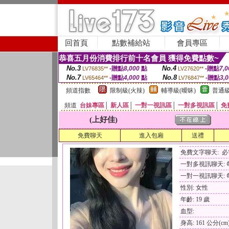
回首頁
點數補給站
會員專區
恭喜五月份消費排行前十名會員 獲得免費點數~
No.3
No.4
-贈點
8,000
點
-贈點
7,0
LV76835**
LV27620**
No.7
No.8
-贈點
4,000
點
-贈點
3,
LV65464**
LV76847**
頻道指數
限制級(火辣)
輔導級(曖昧)
普通級
頻道
台妹專區
│
新人區
│
一對一視訊區
│
一對多視訊區
│
免
(上好佳)
免費聊天
進入包廂
送禮
免費文字聊天: 
一對多視訊聊天: 每
一對一視訊聊天: 每
性別: 女性
年齡: 19 歲
血型:
身高: 161 公分(cm