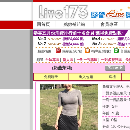
回首頁
點數補給站
會員專區
恭喜五月份消費排行前十名會員 獲得免費點數~
No.3
No.4
-贈點
8,000
點
-贈點
7,0
LV76835**
LV27620**
No.7
No.8
-贈點
4,000
點
-贈點
3,
LV65464**
LV76847**
頻道指數
限制級(火辣)
輔導級(曖昧)
普通級
頻道
台妹專區
│
新人區
│
一對一視訊區
│
一對多視訊區
│
免
(奶蓋茉莉)
免費聊天
進入包廂
送禮
免費文字聊天: 
一對多視訊聊天:
一對一視訊聊天: 每
性別: 女性
年齡: 21 歲
血型: O型
身高: 165 公分(cm