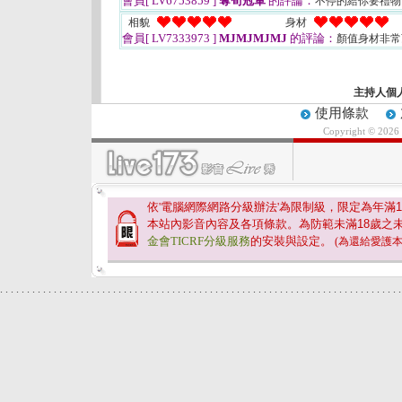
會員[ LV6753859 ]
奪筍冠軍
的評論：
不停的給你要禮
相貌
身材
會員[ LV7333973 ]
MJMJMJMJ
的評論：
顏值身材非常
主持人個
使用條款
Copyright © 2026
依'電腦網際網路分級辦法'為限制級，限定為年滿
1
本站內影音內容及各項條款。為防範未滿
18
歲之
金會TICRF分級服務
的安裝與設定。
(為還給愛護
.
.
.
.
.
.
.
.
.
.
.
.
.
.
.
.
.
.
.
.
.
.
.
.
.
.
.
.
.
.
.
.
.
.
.
.
.
.
.
.
.
.
.
.
.
.
.
.
.
.
.
.
.
.
.
.
.
.
.
.
.
.
.
.
.
.
.
.
.
.
.
.
.
.
.