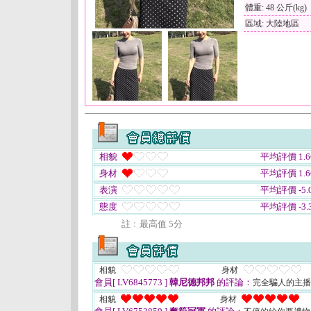
體重: 48 公斤(kg)
區域: 大陸地區
相貌
平均評價 1.6
身材
平均評價 1.6
表演
平均評價 -5.0
態度
平均評價 -3.3
註﹕最高值 5分
相貌
身材
會員[ LV6845773 ]
韓尼德邦邦
的評論：
完全騙人的主
相貌
身材