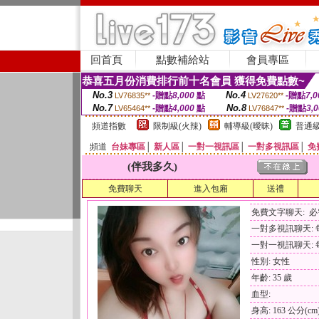
回首頁
點數補給站
會員專區
恭喜五月份消費排行前十名會員 獲得免費點數~
No.3
No.4
-贈點
8,000
點
-贈點
7,0
LV76835**
LV27620**
No.7
No.8
-贈點
4,000
點
-贈點
3,
LV65464**
LV76847**
頻道指數
限制級(火辣)
輔導級(曖昧)
普通級
頻道
台妹專區
│
新人區
│
一對一視訊區
│
一對多視訊區
│
免
(伴我多久)
免費聊天
進入包廂
送禮
免費文字聊天: 
一對多視訊聊天: 每
一對一視訊聊天: 每
性別: 女性
年齡: 35 歲
血型:
身高: 163 公分(cm