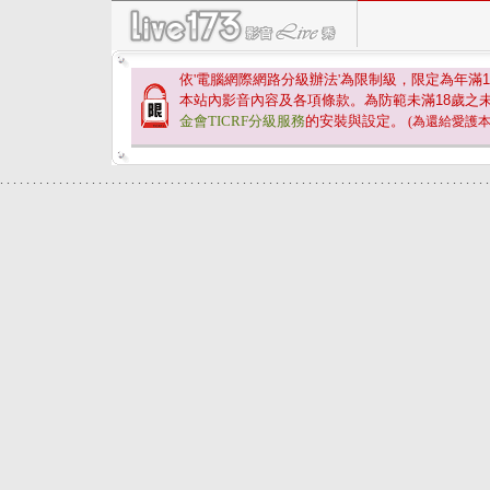
依'電腦網際網路分級辦法'為限制級，限定為年滿
1
本站內影音內容及各項條款。為防範未滿
18
歲之
金會TICRF分級服務
的安裝與設定。
(為還給愛護
.
.
.
.
.
.
.
.
.
.
.
.
.
.
.
.
.
.
.
.
.
.
.
.
.
.
.
.
.
.
.
.
.
.
.
.
.
.
.
.
.
.
.
.
.
.
.
.
.
.
.
.
.
.
.
.
.
.
.
.
.
.
.
.
.
.
.
.
.
.
.
.
.
.
.