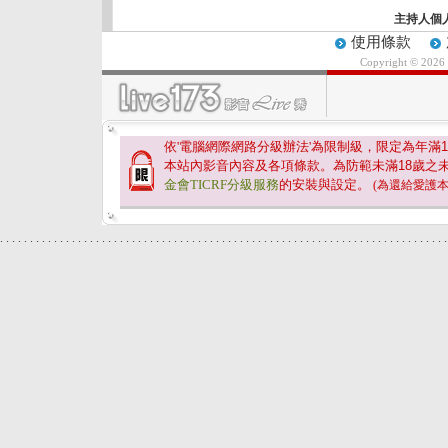
主持人個
使用條款
Copyright © 2026
依'電腦網際網路分級辦法'為限制級，限定為年滿
1
本站內影音內容及各項條款。為防範未滿
18
歲之
金會TICRF分級服務
的安裝與設定。
(為還給愛護
.
.
.
.
.
.
.
.
.
.
.
.
.
.
.
.
.
.
.
.
.
.
.
.
.
.
.
.
.
.
.
.
.
.
.
.
.
.
.
.
.
.
.
.
.
.
.
.
.
.
.
.
.
.
.
.
.
.
.
.
.
.
.
.
.
.
.
.
.
.
.
.
.
.
.