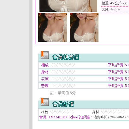
體重: 45 公斤(kg)
區域: 台北市
相貌
平均評價 -5.0
身材
平均評價 -5.0
表演
平均評價 -5.0
態度
平均評價 -5.0
註﹕最高值 5分
相貌
身材
會員[ LV3246587 ]
小ye
的評論：
浪費時間
( 2026-06-12 1