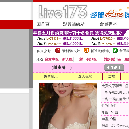
回首頁
點數補給站
會員專區
恭喜五月份消費排行前十名會員 獲得免費點數~
No.3
No.4
-贈點
8,000
點
-贈點
7,0
LV76835**
LV27620**
No.7
No.8
-贈點
4,000
點
-贈點
3,
LV65464**
LV76847**
頻道指數
限制級(火辣)
輔導級(曖昧)
普通級
頻道
台妹專區
│
新人區
│
一對一視訊區
│
一對多視訊區
│
免
(越南冷一)
免費聊天
進入包廂
送禮
免費文字聊天: 
一對多視訊聊天: 每
一對一視訊聊天: 每
性別: 女性
年齡: 24 歲
血型: O型
身高: 136 公分(cm