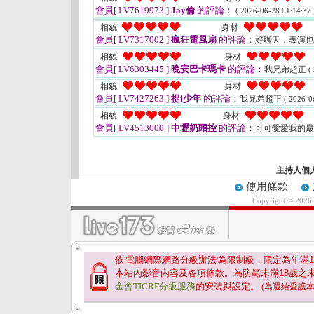
會員[ LV7619973 ]
Jay倫
的評論：
( 2026-06-28 01:14:37 
相貌
身材
會員[ LV7317002 ]
瘋狂電風扇
的評論：
好聊天，表演
相貌
身材
會員[ LV6303445 ]
晚安巴卡瑪卡
的評論：
我兄弟超正
(
相貌
身材
會員[ LV7427263 ]
捉i少年
的評論：
我兄弟超正
( 2026-0
相貌
身材
會員[ LV4513000 ]
中壢奶頭控
的評論：
可可愛愛我的
主持人個
使用條款
Copyright © 2026
依'電腦網際網路分級辦法'為限制級，限定為年滿
1
本站內影音內容及各項條款。為防範未滿
18
歲之
金會TICRF分級服務
的安裝與設定。
(為還給愛護