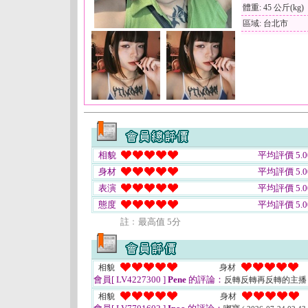
體重: 45 公斤(kg)
區域: 台北市
相貌
平均評價 5.0
身材
平均評價 5.0
表演
平均評價 5.0
態度
平均評價 5.0
註﹕最高值 5分
相貌
身材
會員[ LV4227300 ]
Pene
的評論：
反轉反轉再反轉的主播
相貌
身材