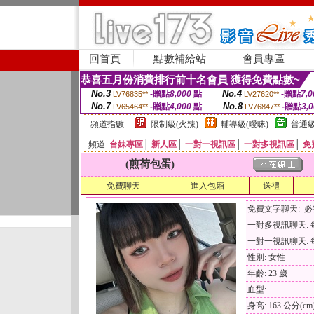
回首頁
點數補給站
會員專區
恭喜五月份消費排行前十名會員 獲得免費點數~
No.3
No.4
-贈點
8,000
點
-贈點
7,0
LV76835**
LV27620**
No.7
No.8
-贈點
4,000
點
-贈點
3,
LV65464**
LV76847**
頻道指數
限制級(火辣)
輔導級(曖昧)
普通級
頻道
台妹專區
│
新人區
│
一對一視訊區
│
一對多視訊區
│
免
(煎荷包蛋)
免費聊天
進入包廂
送禮
免費文字聊天: 
一對多視訊聊天: 每
一對一視訊聊天: 每
性別: 女性
年齡: 23 歲
血型:
身高: 163 公分(cm