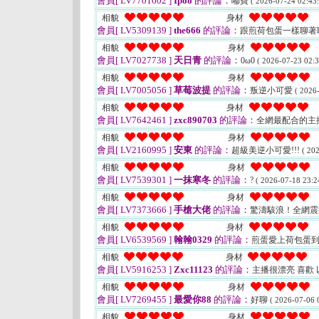
會員[ LV7701602 ]
Ipoo
的評論：
嘟寶
( 2026-07-24 02:43:
相貌
身材
會員[ LV5309139 ]
the666
的評論：
跟煎荷包蛋一樣聊著
相貌
身材
會員[ LV7027738 ]
天日青
的評論：
0ω0
( 2026-07-23 02:3
相貌
身材
會員[ LV7005056 ]
草莓波提
的評論：
叛逆小可愛
( 2026
相貌
身材
會員[ LV7642461 ]
zxc890703
的評論：
全網最配合的主
相貌
身材
會員[ LV2160995 ]
安東
的評論：
超級美逆小可愛!!!
( 20
相貌
身材
會員[ LV7539301 ]
一抹寒冬
的評論：
?
( 2026-07-18 23:2
相貌
身材
會員[ LV7373666 ]
手槍大佬
的評論：
驚濤駭浪！全網
相貌
身材
會員[ LV6539569 ]
翰翰0329
的評論：
煎蛋愛上荷包蛋
相貌
身材
會員[ LV5916253 ]
Zxc11123
的評論：
主播很漂亮 喜歡
相貌
身材
會員[ LV7269455 ]
最愛你88
的評論：
好聊
( 2026-07-06 
相貌
身材