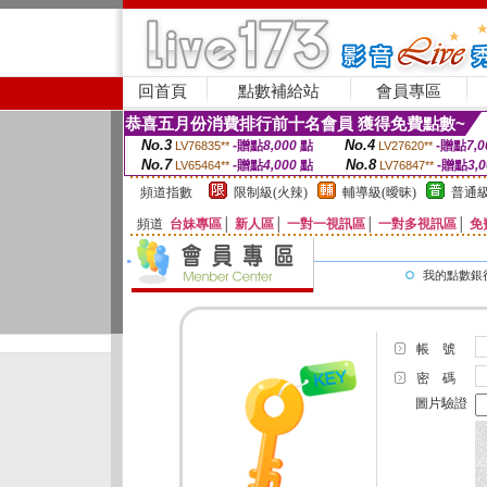
回首頁
點數補給站
會員專區
恭喜五月份消費排行前十名會員 獲得免費點數~
No.3
No.4
-贈點
8,000
點
-贈點
7,0
LV76835**
LV27620**
No.7
No.8
-贈點
4,000
點
-贈點
3,
LV65464**
LV76847**
頻道指數
限制級(火辣)
輔導級(曖昧)
普通級
頻道
台妹專區
│
新人區
│
一對一視訊區
│
一對多視訊區
│
免
我的點數銀
帳 號
密 碼
圖片驗證