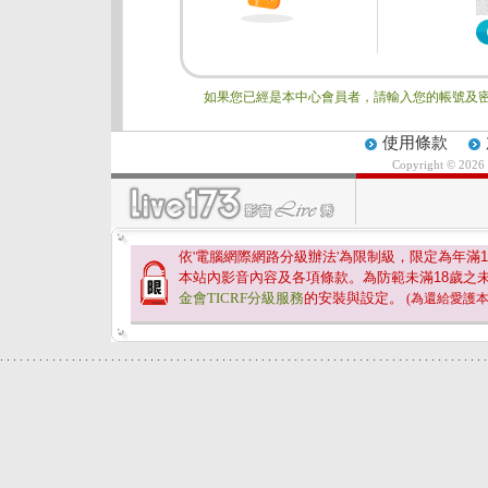
如果您已經是本中心會員者，請輸入您的帳號及密
使用條款
Copyright © 2026
依'電腦網際網路分級辦法'為限制級，限定為年滿
1
本站內影音內容及各項條款。為防範未滿
18
歲之
金會TICRF分級服務
的安裝與設定。
(為還給愛護
.
.
.
.
.
.
.
.
.
.
.
.
.
.
.
.
.
.
.
.
.
.
.
.
.
.
.
.
.
.
.
.
.
.
.
.
.
.
.
.
.
.
.
.
.
.
.
.
.
.
.
.
.
.
.
.
.
.
.
.
.
.
.
.
.
.
.
.
.
.
.
.
.
.
.